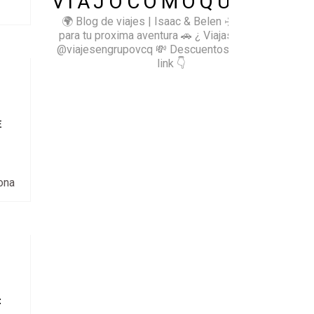
VIAJOCOMOQUIERO
🌍 Blog de viajes | Isaac & Belen
✈️ Inspírate
para tu proxima aventura
🚗 ¿ Viajas sol@? 👉🏻
@viajesengrupovcq
💸 Descuentos y tips en el
link 👇
E
ona
: