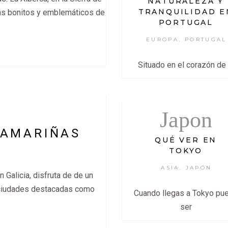
NATURALEZA Y
TRANQUILIDAD E
ás bonitos y emblemáticos de
PORTUGAL
EUROPA
PORTUGAL
,
Situado en el corazón de 
Japon
CAMARIÑAS
QUÉ VER EN
TOKYO
ASIA
JAPÓN
,
Galicia, disfruta de de un
e ciudades destacadas como
Cuando llegas a Tokyo pu
ser