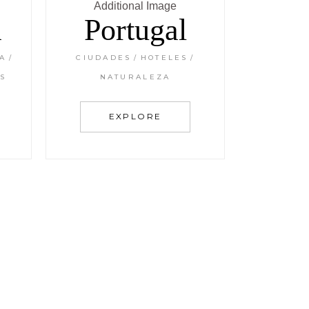
a
Portugal
A
CIUDADES
HOTELES
S
NATURALEZA
EXPLORE