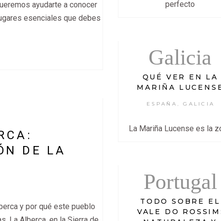
perfecto
queremos ayudarte a conocer
 lugares esenciales que debes
Galicia
QUÉ VER EN LA
MARIÑA LUCENS
ESPAÑA
GALICIA
,
La Mariña Lucense es la z
RCA:
ÓN DE LA
Portugal
TODO SOBRE EL
berca y por qué este pueblo
VALE DO ROSSIM
. La Alberca, en la Sierra de