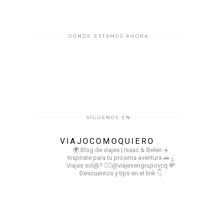
DÓNDE ESTAMOS AHORA
SÍGUENOS EN
VIAJOCOMOQUIERO
🌍 Blog de viajes | Isaac & Belen
✈️
Inspírate para tu proxima aventura
🚗 ¿
Viajas sol@? 👉🏻@viajesengrupovcq
💸
Descuentos y tips en el link 👇