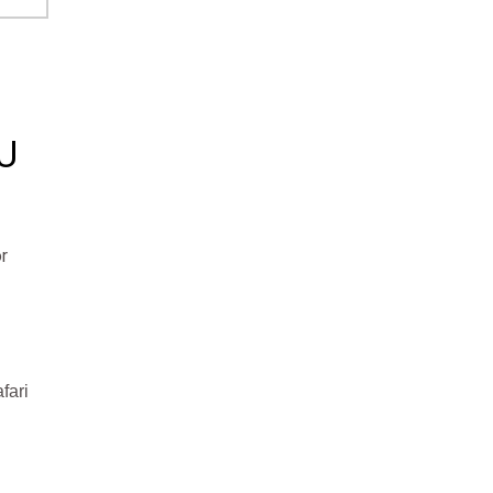
U
or
fari