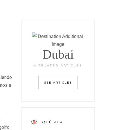
:
Dubai
4 RELATED ARTICLES
ciendo
SEE ARTICLES
emos a
o
QUÉ VER
golfo