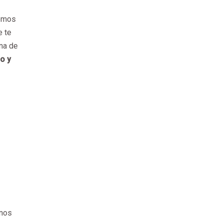
nemos
e te
rna de
jo y
enos