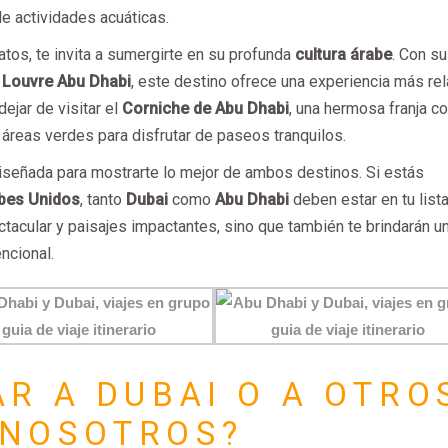
de actividades acuáticas.
iratos, te invita a sumergirte en su profunda
cultura árabe
. Con su
l
Louvre Abu Dhabi
, este destino ofrece una experiencia más rel
dejar de visitar el
Corniche de Abu Dhabi
, una hermosa franja c
áreas verdes para disfrutar de paseos tranquilos.
iseñada para mostrarte lo mejor de ambos destinos. Si estás
bes Unidos
, tanto
Dubai
como
Abu Dhabi
deben estar en tu list
tacular y paisajes impactantes, sino que también te brindarán u
ncional.
AR A DUBAI O A OTRO
 NOSOTROS?