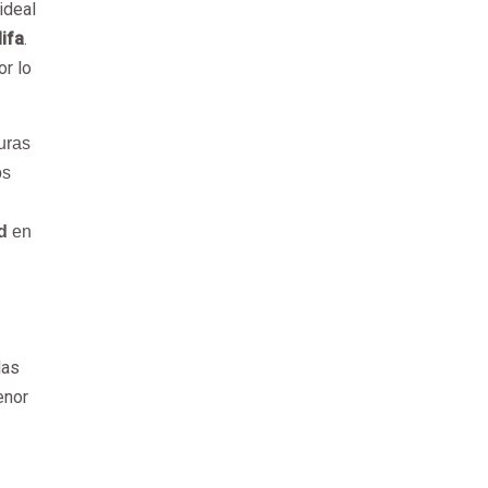
ideal
lifa
.
or lo
uras
os
d
en
las
enor