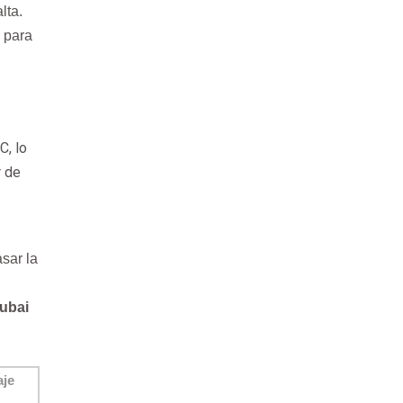
lta.
n para
C, lo
r de
sar la
ubai