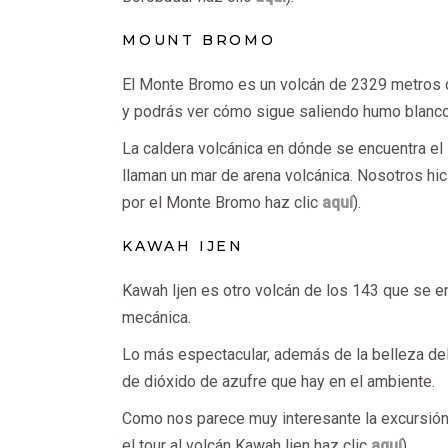
MOUNT BROMO
El Monte Bromo es un volcán de 2329 metros d
y podrás ver cómo sigue saliendo humo blanco 
La caldera volcánica en dónde se encuentra e
llaman un mar de arena volcánica. Nosotros hi
por el Monte Bromo haz clic
aquí
).
KAWAH IJEN
Kawah Ijen es otro volcán de los 143 que se e
mecánica.
Lo más espectacular, además de la belleza del
de dióxido de azufre que hay en el ambiente.
Como nos parece muy interesante la excursión
el tour al volcán Kawah Ijen haz clic
aquí
).