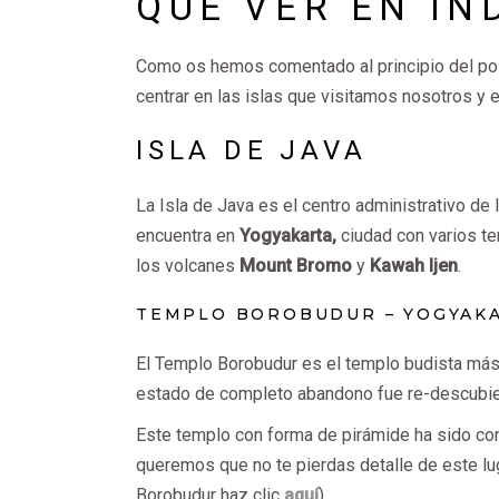
QUÉ VER EN IN
Como os hemos comentado al principio del pos
centrar en las islas que visitamos nosotros y
ISLA DE JAVA
La Isla de Java es el centro administrativo de 
encuentra en
Yogyakarta,
ciudad con varios te
los volcanes
Mount Bromo
y
Kawah Ijen
.
TEMPLO BOROBUDUR – YOGYAK
El Templo Borobudur es el templo budista más
estado de completo abandono fue re-descubier
Este templo con forma de pirámide ha sido co
queremos que no te pierdas detalle de este l
Borobudur haz clic
aquí
).