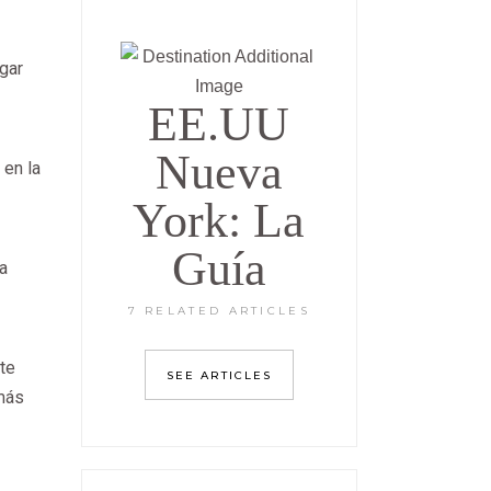
gar
EE.UU
Nueva
 en la
York: La
Guía
a
7 RELATED ARTICLES
te
SEE ARTICLES
 más