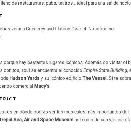
leno de restaurantes, pubs, teatros… ideal para una salida noctu
T
ebes venir a Gramercy and Flatiron District. Nosotros no
o.
ás porque hay bastantes lugares icónicos. Además de visitar el b
ás bonitos, aquí se encuentra el conocido
Empire State Building
, 
 moda
Hudson Yards
y su icónico edificio
The Vessel.
Si te sobra
centro comercial
Macy’s
.
TRICT
teatros en dónde podrás ver los musicales más importantes del
ntrepid Sea, Air and Space Museum
así como de una variada ofe