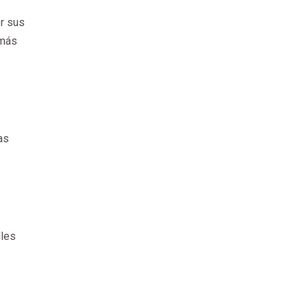
r sus
 más
as
lles