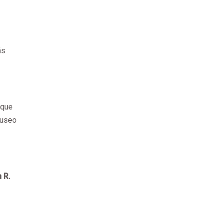
ás
 que
museo
 R.