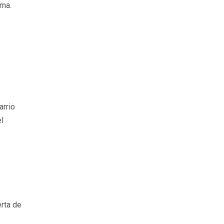
rna.
arrio
el
rta de