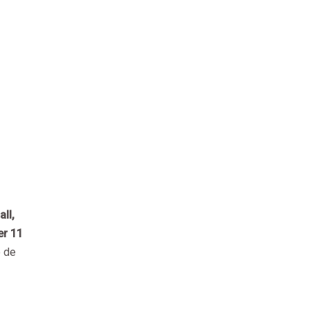
all,
er 11
o de