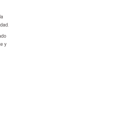
la
udad.
ado
te y