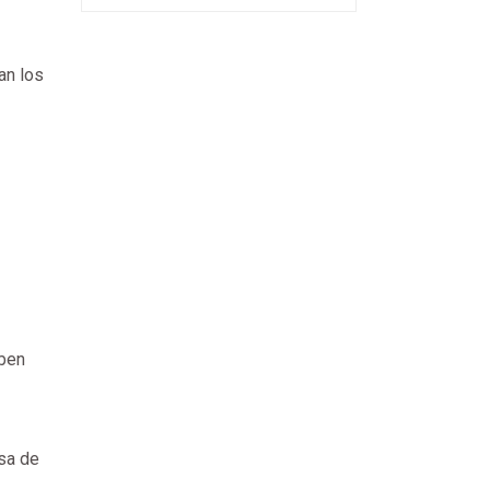
an los
 ben
asa de