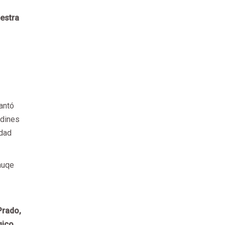
uestra
antó
rdines
udad
auqe
Prado,
gico