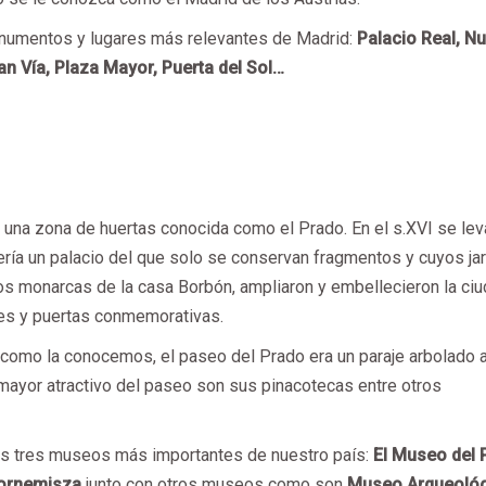
onumentos y lugares más relevantes de Madrid:
Palacio Real, N
n Vía, Plaza Mayor, Puerta del Sol…
a una zona de huertas conocida como el Prado. En el s.XVI se lev
ería un palacio del que solo se conservan fragmentos y cuyos ja
 los monarcas de la casa Borbón, ampliaron y embellecieron la ci
es y puertas conmemorativas.
y como la conocemos, el paseo del Prado era un paraje arbolado 
 mayor atractivo del paseo son sus pinacotecas entre otros
os tres museos más importantes de nuestro país:
El Museo del 
Bornemisza
junto con otros museos como son
Museo Arqueoló