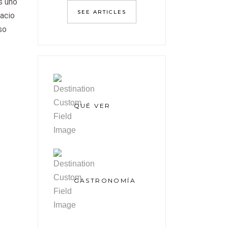
s uno
SEE ARTICLES
lacio
so
QUÉ VER
GASTRONOMÍA