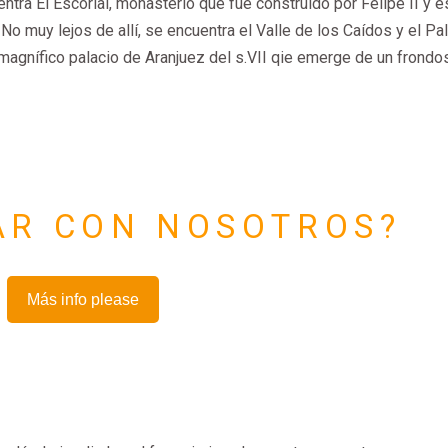
ntra El Escorial, monasterio que fue construido por Felipe II y e
 muy lejos de allí, se encuentra el Valle de los Caídos y el Pa
 magnífico palacio de Aranjuez del s.VII qie emerge de un frondo
JAR CON NOSOTROS?
Más info please
D