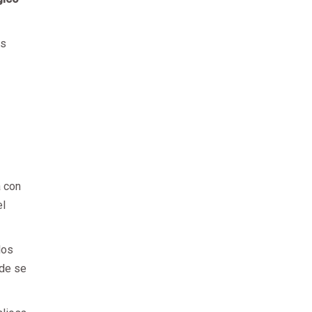
es
a con
el
los
nde se