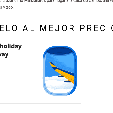
ue cruzar el río Manzanares para llegar a la Casa de Campo, una v
es y zoo.
ELO AL MEJOR PRECI