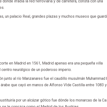
 dónde irradia la red ferroviaria y de carretera, consta con una
tes.
as, un palacio Real, grandes plazas y muchos museos que guard
 corte en Madrid en 1561, Madrid apenas era una pequeña villa
el centro neurálgico de un poderoso imperio.
ación junto al río Manzanares fue el caudillo musulmán Muhammad
 árabe que cayó en manos de Alfonso VIde Castilla entre 1083 y
ustituiría por un alcázar gótico fue dónde los monarcas de la C
io se le conozca como el Madrid de los Austrias.