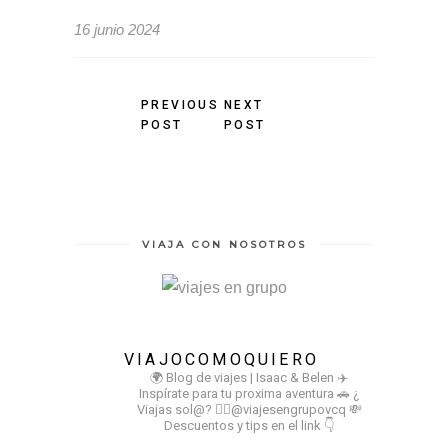
16 junio 2024
PREVIOUS
NEXT
POST
POST
VIAJA CON NOSOTROS
VIAJOCOMOQUIERO
🌍 Blog de viajes | Isaac & Belen
✈️
Inspírate para tu proxima aventura
🚗 ¿
Viajas sol@? 👉🏻@viajesengrupovcq
💸
Descuentos y tips en el link 👇