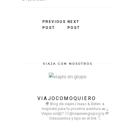
PREVIOUS
NEXT
POST
POST
VIAJA CON NOSOTROS
VIAJOCOMOQUIERO
🌍 Blog de viajes | Isaac & Belen
✈️
Inspírate para tu proxima aventura
🚗 ¿
Viajas sol@? 👉🏻@viajesengrupovcq
💸
Descuentos y tips en el link 👇