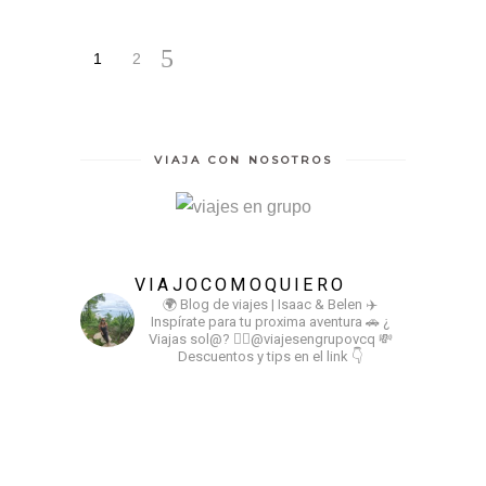
1
2
VIAJA CON NOSOTROS
VIAJOCOMOQUIERO
🌍 Blog de viajes | Isaac & Belen
✈️
Inspírate para tu proxima aventura
🚗 ¿
Viajas sol@? 👉🏻@viajesengrupovcq
💸
Descuentos y tips en el link 👇