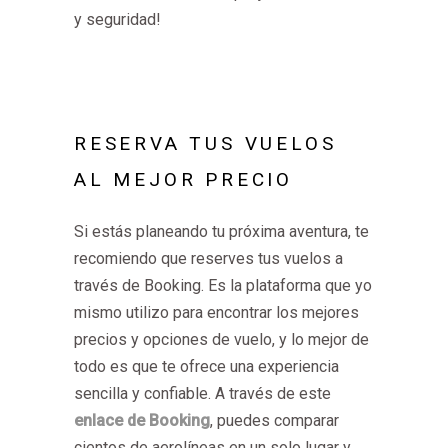
y seguridad!
RESERVA TUS VUELOS
AL MEJOR PRECIO
Si estás planeando tu próxima aventura, te
recomiendo que reserves tus vuelos a
través de Booking. Es la plataforma que yo
mismo utilizo para encontrar los mejores
precios y opciones de vuelo, y lo mejor de
todo es que te ofrece una experiencia
sencilla y confiable. A través de este
enlace de Booking
, puedes comparar
cientos de aerolíneas en un solo lugar y