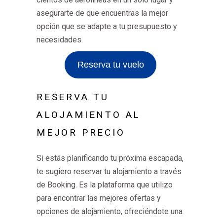
asegurarte de que encuentras la mejor
opción que se adapte a tu presupuesto y
necesidades.
Reserva tu vuelo
RESERVA TU
ALOJAMIENTO AL
MEJOR PRECIO
Si estás planificando tu próxima escapada,
te sugiero reservar tu alojamiento a través
de Booking. Es la plataforma que utilizo
para encontrar las mejores ofertas y
opciones de alojamiento, ofreciéndote una