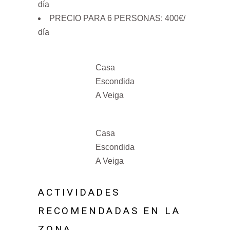
día
PRECIO PARA 6 PERSONAS: 400€/
día
Casa
Escondida
A Veiga
Casa
Escondida
A Veiga
ACTIVIDADES
RECOMENDADAS EN LA
ZONA