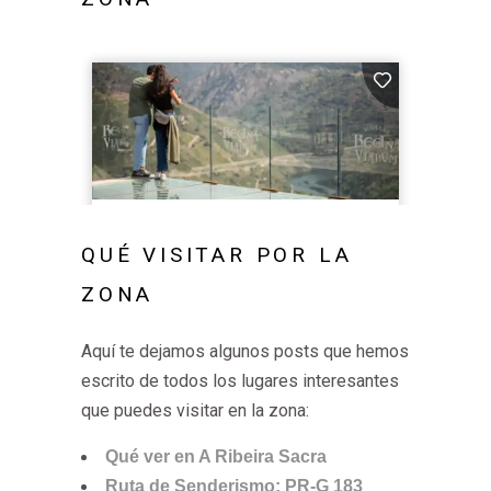
QUÉ VISITAR POR LA
ZONA
Aquí te dejamos algunos posts que hemos
escrito de todos los lugares interesantes
que puedes visitar en la zona:
Qué ver en A Ribeira Sacra
Ruta de Senderismo: PR-G 183