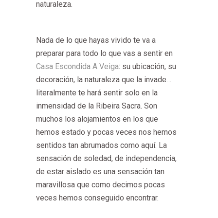
naturaleza.
Nada de lo que hayas vivido te va a
preparar para todo lo que vas a sentir en
Casa Escondida A Veiga
: su ubicación, su
decoración, la naturaleza que la invade…
literalmente te hará sentir solo en la
inmensidad de la Ribeira Sacra. Son
muchos los alojamientos en los que
hemos estado y pocas veces nos hemos
sentidos tan abrumados como aquí. La
sensación de soledad, de independencia,
de estar aislado es una sensación tan
maravillosa que como decimos pocas
veces hemos conseguido encontrar.