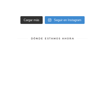
Cargar más
Seguir en Instagram
DÓNDE ESTAMOS AHORA