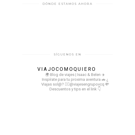
DÓNDE ESTAMOS AHORA
SÍGUENOS EN
VIAJOCOMOQUIERO
🌍 Blog de viajes | Isaac & Belen
✈️
Inspírate para tu proxima aventura
🚗 ¿
Viajas sol@? 👉🏻@viajesengrupovcq
💸
Descuentos y tips en el link 👇