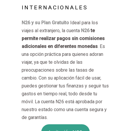
INTERNACIONALES
N26 y su Plan Gratuito
Ideal para los
viajes al extranjero, la cuenta
N26
te
permite realizar pagos sin comisiones
adicionales en diferentes monedas
. Es
una opción práctica para quienes adoran
viajar, ya que te olvidas de las
preocupaciones sobre las tasas de
cambio. Con su aplicación fácil de usar,
puedes gestionar tus finanzas y seguir tus
gastos en tiempo real, todo desde tu
móvil. La cuenta N26 está aprobada por
nuestro estado como una cuenta segura y
de garantías.