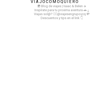
VIAJOCOMOQUIERO
🌍 Blog de viajes | Isaac & Belen
✈️
Inspírate para tu proxima aventura
🚗 ¿
Viajas sol@? 👉🏻@viajesengrupovcq
💸
Descuentos y tips en el link 👇