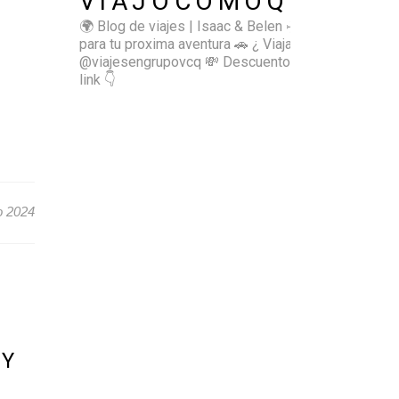
VIAJOCOMOQUIERO
🌍 Blog de viajes | Isaac & Belen
✈️ Inspírate
para tu proxima aventura
🚗 ¿ Viajas sol@? 👉🏻
@viajesengrupovcq
💸 Descuentos y tips en el
link 👇
o 2024
 Y