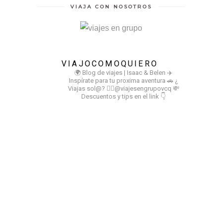
VIAJA CON NOSOTROS
VIAJOCOMOQUIERO
🌍 Blog de viajes | Isaac & Belen
✈️
Inspírate para tu proxima aventura
🚗 ¿
Viajas sol@? 👉🏻@viajesengrupovcq
💸
Descuentos y tips en el link 👇