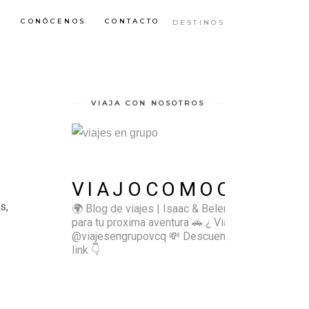
S
CONÓCENOS
CONTACTO
DESTINOS
VIAJA CON NOSOTROS
VIAJOCOMOQUIERO
s,
🌍 Blog de viajes | Isaac & Belen
✈️ Inspírate
para tu proxima aventura
🚗 ¿ Viajas sol@? 👉🏻
@viajesengrupovcq
💸 Descuentos y tips en el
link 👇