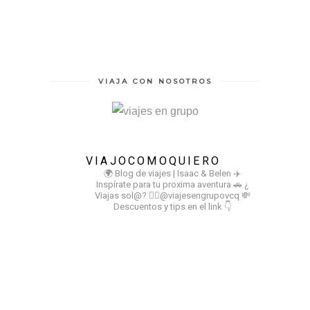
VIAJA CON NOSOTROS
VIAJOCOMOQUIERO
🌍 Blog de viajes | Isaac & Belen
✈️
Inspírate para tu proxima aventura
🚗 ¿
Viajas sol@? 👉🏻@viajesengrupovcq
💸
Descuentos y tips en el link 👇