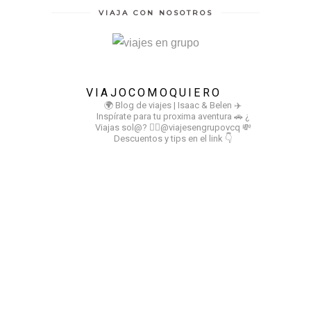
VIAJA CON NOSOTROS
VIAJOCOMOQUIERO
🌍 Blog de viajes | Isaac & Belen
✈️
Inspírate para tu proxima aventura
🚗 ¿
Viajas sol@? 👉🏻@viajesengrupovcq
💸
Descuentos y tips en el link 👇