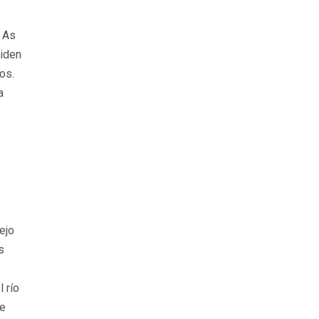
a As
viden
os.
a
ejo
s
 río
de