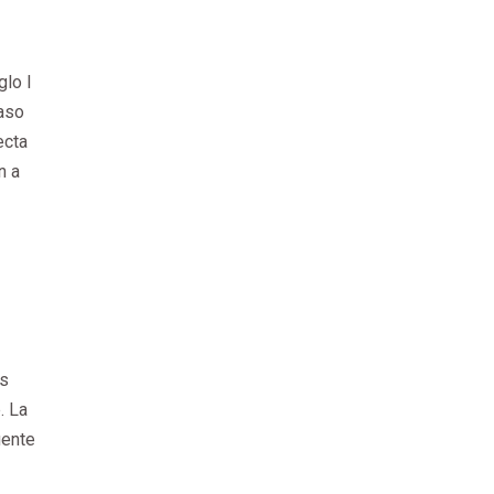
glo I
paso
ecta
n a
us
. La
uente