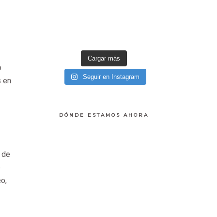
Cargar más
o
Seguir en Instagram
s en
DÓNDE ESTAMOS AHORA
 de
e
o,