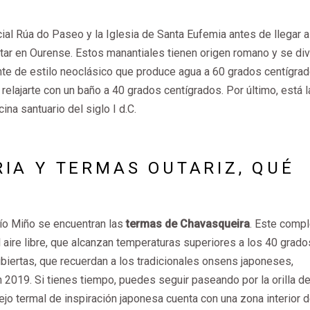
cial Rúa do Paseo y la Iglesia de Santa Eufemia antes de llegar 
ar en Ourense. Estos manantiales tienen origen romano y se di
nte de estilo neoclásico que produce agua a 60 grados centígrad
relajarte con un baño a 40 grados centígrados. Por último, está l
na santuario del siglo I d.C.
IA Y TERMAS OUTARIZ, QUÉ
río Miño se encuentran las
termas de Chavasqueira
. Este compl
l aire libre, que alcanzan temperaturas superiores a los 40 grado
biertas, que recuerdan a los tradicionales onsens japoneses,
2019. Si tienes tiempo, puedes seguir paseando por la orilla del
jo termal de inspiración japonesa cuenta con una zona interior 