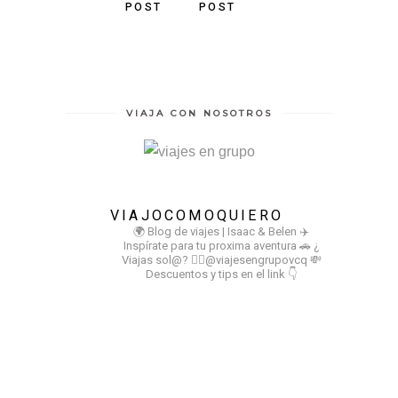
POST
POST
VIAJA CON NOSOTROS
VIAJOCOMOQUIERO
🌍 Blog de viajes | Isaac & Belen
✈️
Inspírate para tu proxima aventura
🚗 ¿
Viajas sol@? 👉🏻@viajesengrupovcq
💸
Descuentos y tips en el link 👇