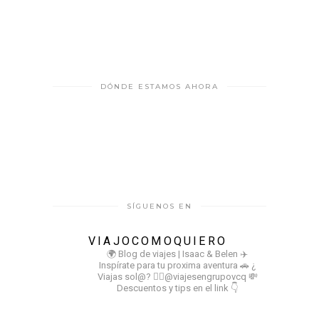
DÓNDE ESTAMOS AHORA
SÍGUENOS EN
VIAJOCOMOQUIERO
🌍 Blog de viajes | Isaac & Belen
✈️
Inspírate para tu proxima aventura
🚗 ¿
Viajas sol@? 👉🏻@viajesengrupovcq
💸
Descuentos y tips en el link 👇