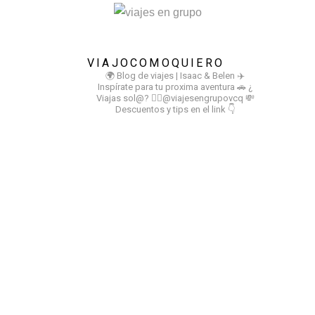
VIAJOCOMOQUIERO
🌍 Blog de viajes | Isaac & Belen
✈️
Inspírate para tu proxima aventura
🚗 ¿
Viajas sol@? 👉🏻@viajesengrupovcq
💸
Descuentos y tips en el link 👇