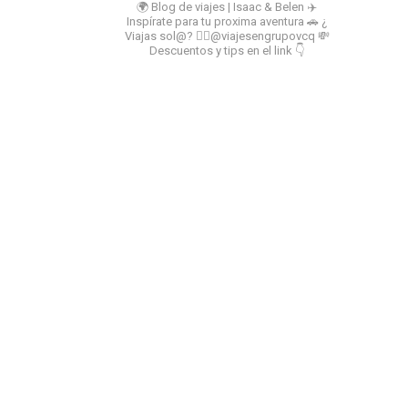
🌍 Blog de viajes | Isaac & Belen
✈️
Inspírate para tu proxima aventura
🚗 ¿
Viajas sol@? 👉🏻@viajesengrupovcq
💸
Descuentos y tips en el link 👇