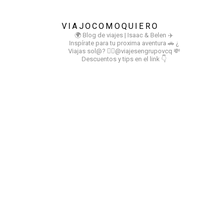
VIAJOCOMOQUIERO
🌍 Blog de viajes | Isaac & Belen
✈️
Inspírate para tu proxima aventura
🚗 ¿
Viajas sol@? 👉🏻@viajesengrupovcq
💸
Descuentos y tips en el link 👇