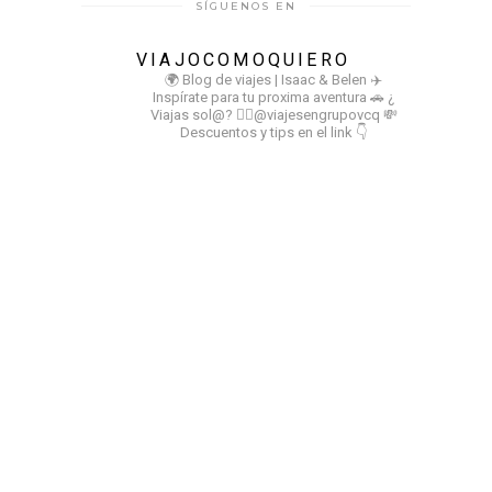
SÍGUENOS EN
VIAJOCOMOQUIERO
🌍 Blog de viajes | Isaac & Belen
✈️
Inspírate para tu proxima aventura
🚗 ¿
Viajas sol@? 👉🏻@viajesengrupovcq
💸
Descuentos y tips en el link 👇