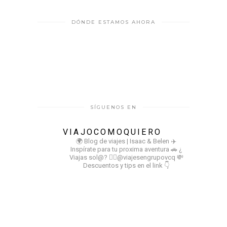
DÓNDE ESTAMOS AHORA
SÍGUENOS EN
VIAJOCOMOQUIERO
🌍 Blog de viajes | Isaac & Belen
✈️
Inspírate para tu proxima aventura
🚗 ¿
Viajas sol@? 👉🏻@viajesengrupovcq
💸
Descuentos y tips en el link 👇