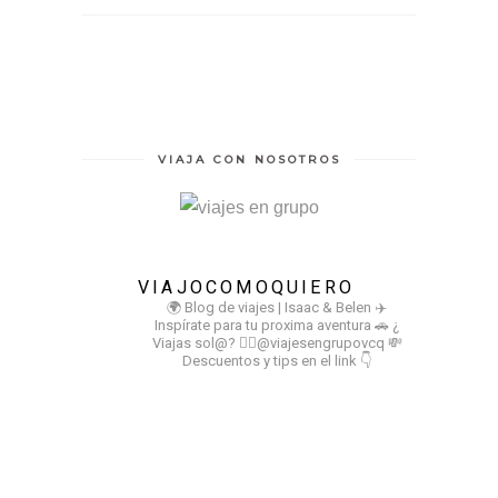
VIAJA CON NOSOTROS
VIAJOCOMOQUIERO
🌍 Blog de viajes | Isaac & Belen
✈️
Inspírate para tu proxima aventura
🚗 ¿
Viajas sol@? 👉🏻@viajesengrupovcq
💸
Descuentos y tips en el link 👇