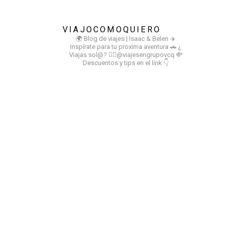
VIAJOCOMOQUIERO
🌍 Blog de viajes | Isaac & Belen
✈️
Inspírate para tu proxima aventura
🚗 ¿
Viajas sol@? 👉🏻@viajesengrupovcq
💸
Descuentos y tips en el link 👇