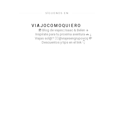
SÍGUENOS EN
VIAJOCOMOQUIERO
🌍 Blog de viajes | Isaac & Belen
✈️
Inspírate para tu proxima aventura
🚗 ¿
Viajas sol@? 👉🏻@viajesengrupovcq
💸
Descuentos y tips en el link 👇