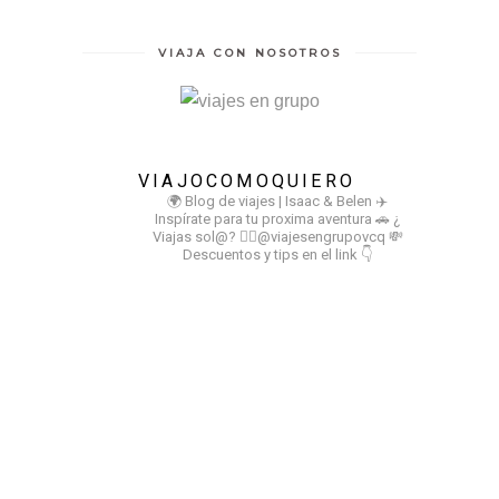
VIAJA CON NOSOTROS
VIAJOCOMOQUIERO
🌍 Blog de viajes | Isaac & Belen
✈️
Inspírate para tu proxima aventura
🚗 ¿
Viajas sol@? 👉🏻@viajesengrupovcq
💸
Descuentos y tips en el link 👇