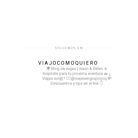
SÍGUENOS EN
VIAJOCOMOQUIERO
🌍 Blog de viajes | Isaac & Belen
✈️
Inspírate para tu proxima aventura
🚗 ¿
Viajas sol@? 👉🏻@viajesengrupovcq
💸
Descuentos y tips en el link 👇