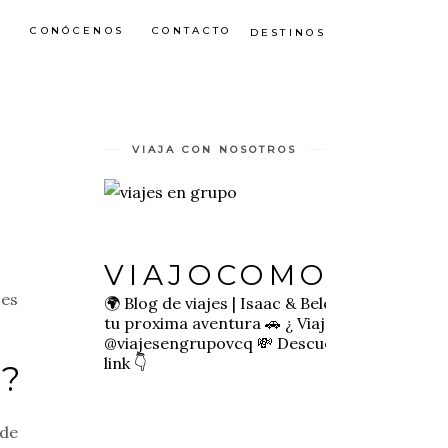
S
CONÓCENOS
CONTACTO
DESTINOS
VIAJA CON NOSOTROS
VIAJOCOMOQUIE
 es
🌍 Blog de viajes | Isaac & Belen
✈️ Inspírate 
tu proxima aventura
🚗 ¿ Viajas sol@? 👉🏻
@viajesengrupovcq
💸 Descuentos y tips en e
link 👇
?
 de