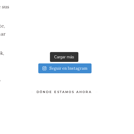
 sus
te,
sar
k,
Cargar más
Seguir en Instagram
o
.
DÓNDE ESTAMOS AHORA