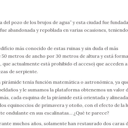
a del pozo de los brujos de agua” y esta ciudad fue fundad
a fue abandonada y repoblada en varias ocasiones, teniendo
edificio más conocido de estas ruinas y sin duda el más
 50 metros de ancho por 30 metros de altura y está form
a, que actualmente está prohibido el acceso) que acceden a
zas de serpiente.
 pirámide tenía función matemática o astronómica, ya que
1 peldaños y le sumamos la plataforma obtenemos un valor 
emás, cada esquina de la pirámide está orientada y alinead
los equinoccios de primavera y otoño, con el efecto de la l
ente ondulante en sus escalinatas… ¿Qué te parece?
ante muchos años, solamente han restaurado dos caras d