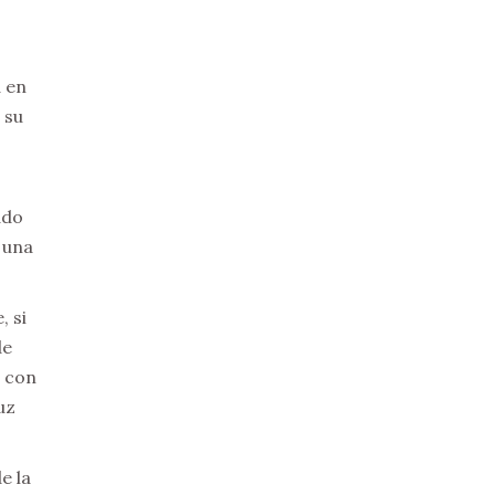
a en
 su
ado
 una
, si
de
a con
uz
e la