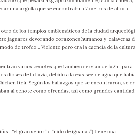
e caucho (que pesaba 4kg aproximadamente) con la cadera,
vesar una argolla que se encontraba a 7 metros de altura.
otro de los templos emblemáticos de la ciudad arqueológi
ente jaguares devorando corazones humanos y calaveras d
odo de trofeo… Violento pero era la esencia de la cultur
uentran varios cenotes que también servían de lugar para
os dioses de la lluvia, debido a la escasez de agua que habí
ichen Itzá. Según los hallazgos que se encontraron, se c
iraban al cenote como ofrendas, así como grandes cantidad
fica “el gran señor” o “nido de iguanas”) tiene una