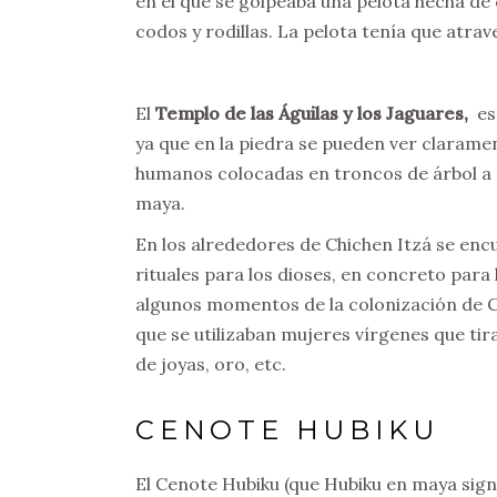
en el que se golpeaba una pelota hecha d
codos y rodillas. La pelota tenía que atra
El
Templo de las Águilas y los Jaguares,
es 
ya que en la piedra se pueden ver claram
humanos colocadas en troncos de árbol a m
maya.
En los alrededores de Chichen Itzá se enc
rituales para los dioses, en concreto para l
algunos momentos de la colonización de Ch
que se utilizaban mujeres vírgenes que t
de joyas, oro, etc.
CENOTE HUBIKU
El Cenote Hubiku (que Hubiku en maya signi