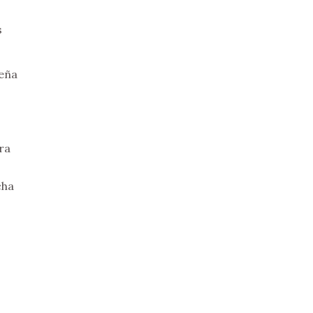
s
ueña
ra
cha
s