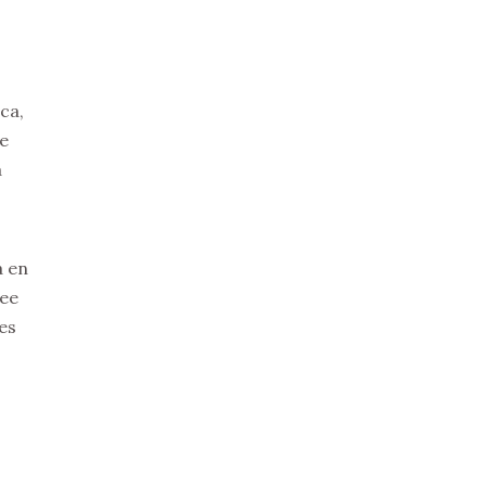
ca,
e
a
a en
ree
es