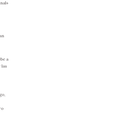
nal»
ran
ebe a
 las
go,
ro