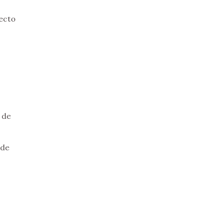
fecto
 de
 de