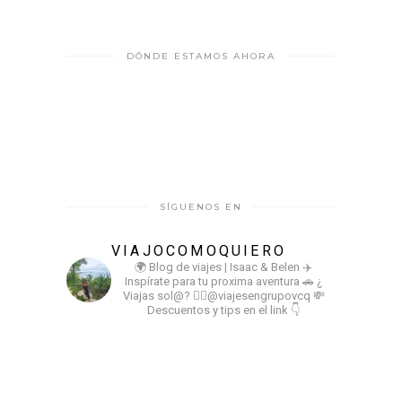
DÓNDE ESTAMOS AHORA
SÍGUENOS EN
VIAJOCOMOQUIERO
🌍 Blog de viajes | Isaac & Belen
✈️
Inspírate para tu proxima aventura
🚗 ¿
Viajas sol@? 👉🏻@viajesengrupovcq
💸
Descuentos y tips en el link 👇