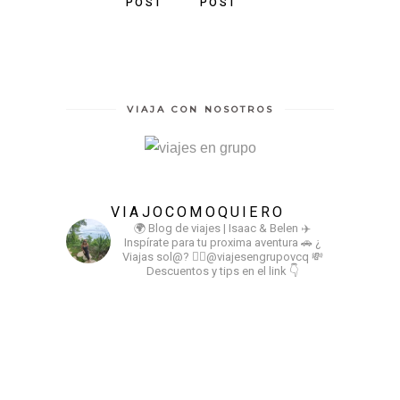
POST
POST
VIAJA CON NOSOTROS
VIAJOCOMOQUIERO
🌍 Blog de viajes | Isaac & Belen
✈️
Inspírate para tu proxima aventura
🚗 ¿
Viajas sol@? 👉🏻@viajesengrupovcq
💸
Descuentos y tips en el link 👇