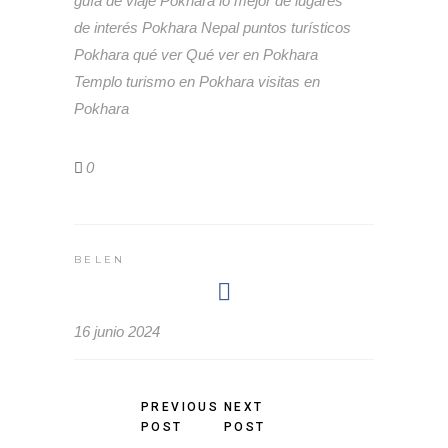
guía de viaje Pokhara
lo mejor de
lugares
de interés Pokhara
Nepal
puntos turísticos
Pokhara
qué ver
Qué ver en Pokhara
Templo
turismo en Pokhara
visitas en
Pokhara
0
BELEN
16 junio 2024
PREVIOUS
NEXT
POST
POST