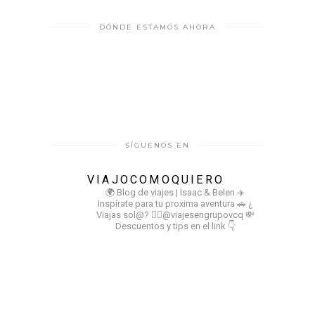
DÓNDE ESTAMOS AHORA
SÍGUENOS EN
VIAJOCOMOQUIERO
🌍 Blog de viajes | Isaac & Belen
✈️
Inspírate para tu proxima aventura
🚗 ¿
Viajas sol@? 👉🏻@viajesengrupovcq
💸
Descuentos y tips en el link 👇