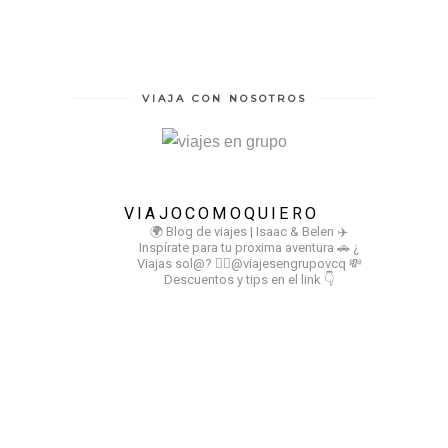
VIAJA CON NOSOTROS
VIAJOCOMOQUIERO
🌍 Blog de viajes | Isaac & Belen
✈️
Inspírate para tu proxima aventura
🚗 ¿
Viajas sol@? 👉🏻@viajesengrupovcq
💸
Descuentos y tips en el link 👇