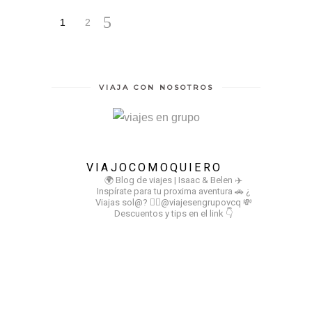
1
2
VIAJA CON NOSOTROS
VIAJOCOMOQUIERO
🌍 Blog de viajes | Isaac & Belen
✈️
Inspírate para tu proxima aventura
🚗 ¿
Viajas sol@? 👉🏻@viajesengrupovcq
💸
Descuentos y tips en el link 👇