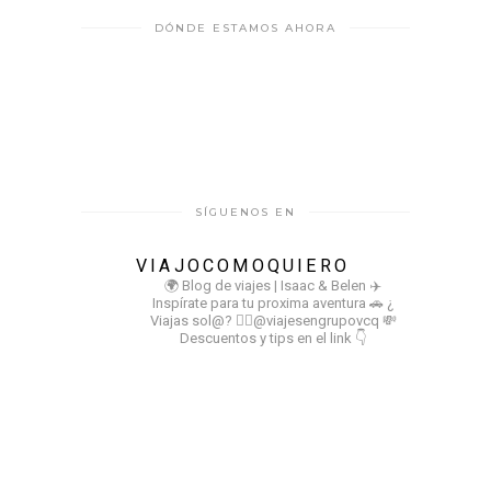
DÓNDE ESTAMOS AHORA
SÍGUENOS EN
VIAJOCOMOQUIERO
🌍 Blog de viajes | Isaac & Belen
✈️
Inspírate para tu proxima aventura
🚗 ¿
Viajas sol@? 👉🏻@viajesengrupovcq
💸
Descuentos y tips en el link 👇