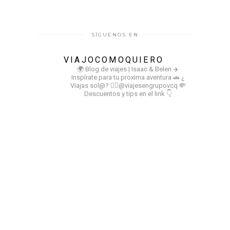
SÍGUENOS EN
VIAJOCOMOQUIERO
🌍 Blog de viajes | Isaac & Belen
✈️
Inspírate para tu proxima aventura
🚗 ¿
Viajas sol@? 👉🏻@viajesengrupovcq
💸
Descuentos y tips en el link 👇