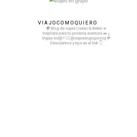
VIAJOCOMOQUIERO
🌍 Blog de viajes | Isaac & Belen
✈️
Inspírate para tu proxima aventura
🚗 ¿
Viajas sol@? 👉🏻@viajesengrupovcq
💸
Descuentos y tips en el link 👇