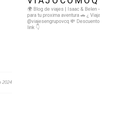
VIAJOCOMOQUIERO
🌍 Blog de viajes | Isaac & Belen
✈️ Inspírate
para tu proxima aventura
🚗 ¿ Viajas sol@? 👉🏻
@viajesengrupovcq
💸 Descuentos y tips en el
link 👇
o 2024