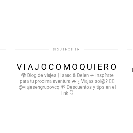
SÍGUENOS EN
VIAJOCOMOQUIERO
🌍 Blog de viajes | Isaac & Belen
✈️ Inspírate
para tu proxima aventura
🚗 ¿ Viajas sol@? 👉🏻
@viajesengrupovcq
💸 Descuentos y tips en el
link 👇