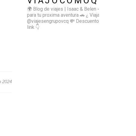
VIAJOCOMOQUIERO
🌍 Blog de viajes | Isaac & Belen
✈️ Inspírate
para tu proxima aventura
🚗 ¿ Viajas sol@? 👉🏻
@viajesengrupovcq
💸 Descuentos y tips en el
link 👇
o 2024