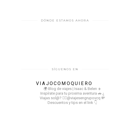
DÓNDE ESTAMOS AHORA
SÍGUENOS EN
VIAJOCOMOQUIERO
🌍 Blog de viajes | Isaac & Belen
✈️
Inspírate para tu proxima aventura
🚗 ¿
Viajas sol@? 👉🏻@viajesengrupovcq
💸
Descuentos y tips en el link 👇