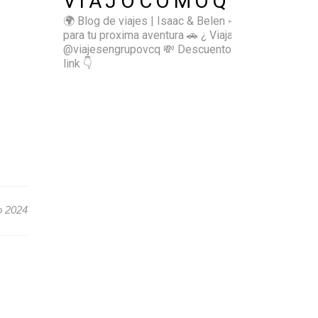
VIAJOCOMOQUIERO
🌍 Blog de viajes | Isaac & Belen
✈️ Inspírate
para tu proxima aventura
🚗 ¿ Viajas sol@? 👉🏻
@viajesengrupovcq
💸 Descuentos y tips en el
link 👇
o 2024