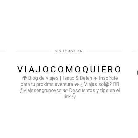
SÍGUENOS EN
VIAJOCOMOQUIERO
🌍 Blog de viajes | Isaac & Belen
✈️ Inspírate
para tu proxima aventura
🚗 ¿ Viajas sol@? 👉🏻
@viajesengrupovcq
💸 Descuentos y tips en el
link 👇