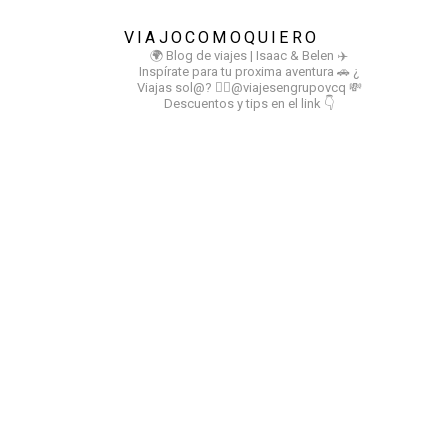
VIAJOCOMOQUIERO
🌍 Blog de viajes | Isaac & Belen
✈️
Inspírate para tu proxima aventura
🚗 ¿
Viajas sol@? 👉🏻@viajesengrupovcq
💸
Descuentos y tips en el link 👇