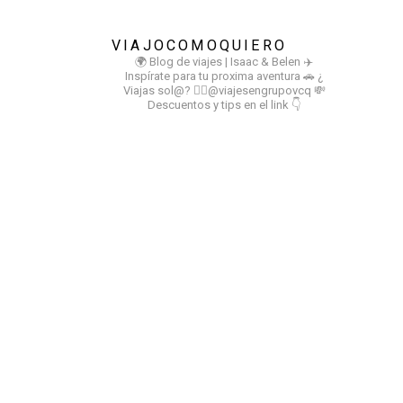
VIAJOCOMOQUIERO
🌍 Blog de viajes | Isaac & Belen
✈️
Inspírate para tu proxima aventura
🚗 ¿
Viajas sol@? 👉🏻@viajesengrupovcq
💸
Descuentos y tips en el link 👇