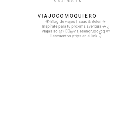
SÍGUENOS EN
VIAJOCOMOQUIERO
🌍 Blog de viajes | Isaac & Belen
✈️
Inspírate para tu proxima aventura
🚗 ¿
Viajas sol@? 👉🏻@viajesengrupovcq
💸
Descuentos y tips en el link 👇