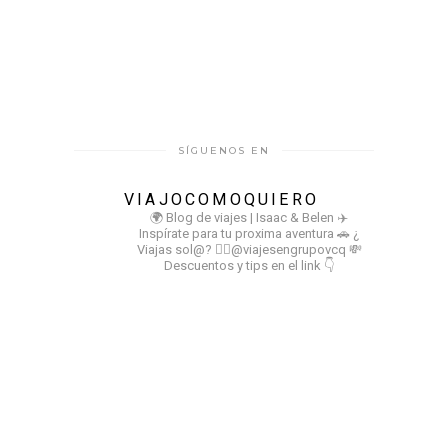
SÍGUENOS EN
VIAJOCOMOQUIERO
🌍 Blog de viajes | Isaac & Belen
✈️
Inspírate para tu proxima aventura
🚗 ¿
Viajas sol@? 👉🏻@viajesengrupovcq
💸
Descuentos y tips en el link 👇