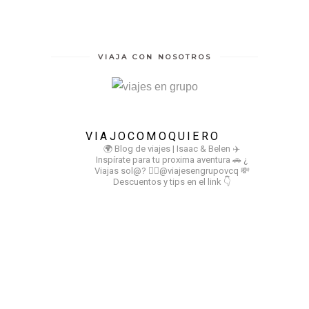
VIAJA CON NOSOTROS
VIAJOCOMOQUIERO
🌍 Blog de viajes | Isaac & Belen
✈️
Inspírate para tu proxima aventura
🚗 ¿
Viajas sol@? 👉🏻@viajesengrupovcq
💸
Descuentos y tips en el link 👇