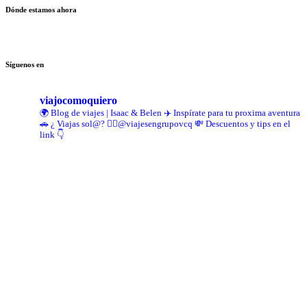
Dónde estamos ahora
Síguenos en
viajocomoquiero
🌍 Blog de viajes | Isaac & Belen
✈️ Inspírate para tu proxima aventura
🚗 ¿ Viajas sol@? 👉🏻@viajesengrupovcq
💸 Descuentos y tips en el
link 👇