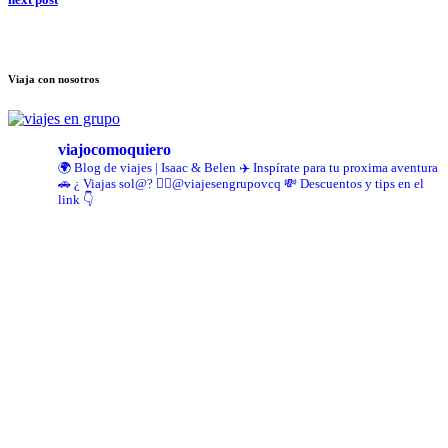
Viaja con nosotros
viajocomoquiero
🌍 Blog de viajes | Isaac & Belen
✈️ Inspírate para tu proxima aventura
🚗 ¿ Viajas sol@? 👉🏻@viajesengrupovcq
💸 Descuentos y tips en el
link 👇