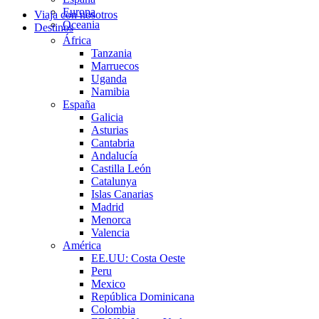
Europa
Viaja con nosotros
Oceania
Destinos
África
Tanzania
Marruecos
Uganda
Namibia
España
Galicia
Asturias
Cantabria
Andalucía
Castilla León
Catalunya
Islas Canarias
Madrid
Menorca
Valencia
América
EE.UU: Costa Oeste
Peru
Mexico
República Dominicana
Colombia