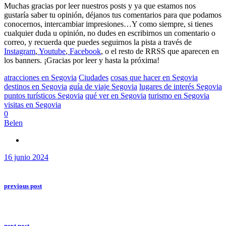
Muchas gracias por leer nuestros posts y ya que estamos nos
gustaría saber tu opinión, déjanos tus comentarios para que podamos
conocernos, intercambiar impresiones…Y como siempre, si tienes
cualquier duda u opinión, no dudes en escribirnos un comentario o
correo, y recuerda que puedes seguirnos la pista a través de
Instagram
,
Youtube
,
Facebook
, o el resto de RRSS que aparecen en
los banners. ¡Gracias por leer y hasta la próxima!
atracciones en Segovia
Ciudades
cosas que hacer en Segovia
destinos en Segovia
guía de viaje Segovia
lugares de interés Segovia
puntos turísticos Segovia
qué ver en Segovia
turismo en Segovia
visitas en Segovia
0
Belen
16 junio 2024
previous post
next post