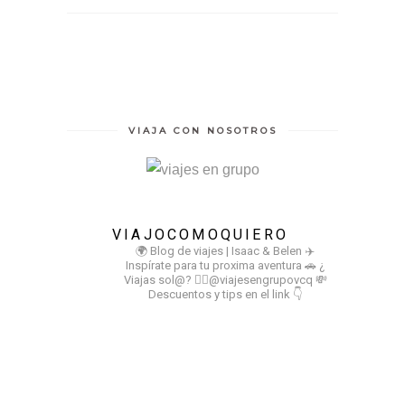
VIAJA CON NOSOTROS
VIAJOCOMOQUIERO
🌍 Blog de viajes | Isaac & Belen
✈️
Inspírate para tu proxima aventura
🚗 ¿
Viajas sol@? 👉🏻@viajesengrupovcq
💸
Descuentos y tips en el link 👇