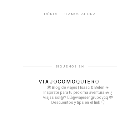
DÓNDE ESTAMOS AHORA
SÍGUENOS EN
VIAJOCOMOQUIERO
🌍 Blog de viajes | Isaac & Belen
✈️
Inspírate para tu proxima aventura
🚗 ¿
Viajas sol@? 👉🏻@viajesengrupovcq
💸
Descuentos y tips en el link 👇