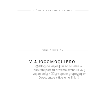
DÓNDE ESTAMOS AHORA
SÍGUENOS EN
VIAJOCOMOQUIERO
🌍 Blog de viajes | Isaac & Belen
✈️
Inspírate para tu proxima aventura
🚗 ¿
Viajas sol@? 👉🏻@viajesengrupovcq
💸
Descuentos y tips en el link 👇