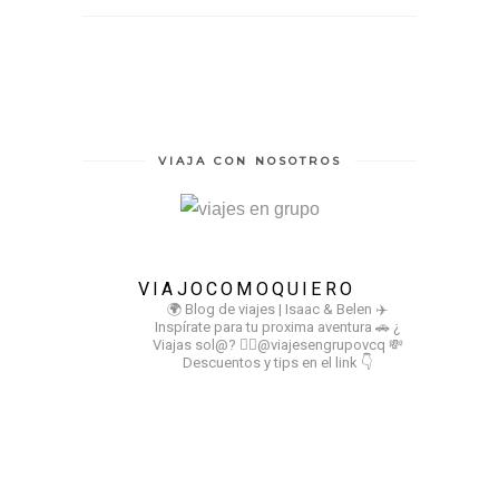
VIAJA CON NOSOTROS
VIAJOCOMOQUIERO
🌍 Blog de viajes | Isaac & Belen
✈️
Inspírate para tu proxima aventura
🚗 ¿
Viajas sol@? 👉🏻@viajesengrupovcq
💸
Descuentos y tips en el link 👇