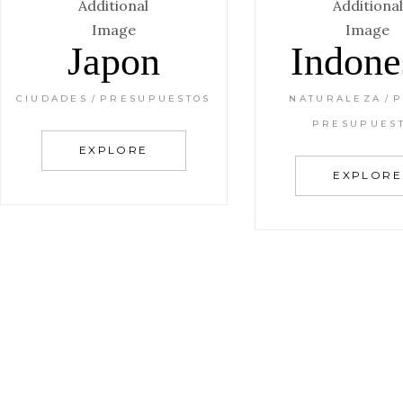
Japon
Indone
CIUDADES
PRESUPUESTOS
NATURALEZA
P
PRESUPUES
EXPLORE
EXPLORE