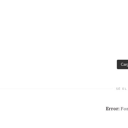
Car
SÉ EL
Error:
For