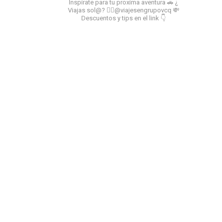
Inspírate para tu proxima aventura
🚗 ¿
Viajas sol@? 👉🏻@viajesengrupovcq
💸
Descuentos y tips en el link 👇