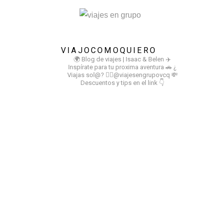
VIAJOCOMOQUIERO
🌍 Blog de viajes | Isaac & Belen
✈️
Inspírate para tu proxima aventura
🚗 ¿
Viajas sol@? 👉🏻@viajesengrupovcq
💸
Descuentos y tips en el link 👇