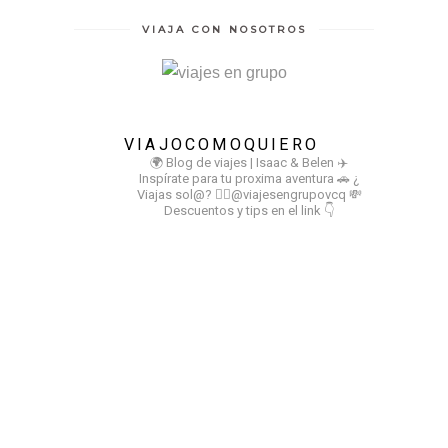
VIAJA CON NOSOTROS
VIAJOCOMOQUIERO
🌍 Blog de viajes | Isaac & Belen
✈️
Inspírate para tu proxima aventura
🚗 ¿
Viajas sol@? 👉🏻@viajesengrupovcq
💸
Descuentos y tips en el link 👇