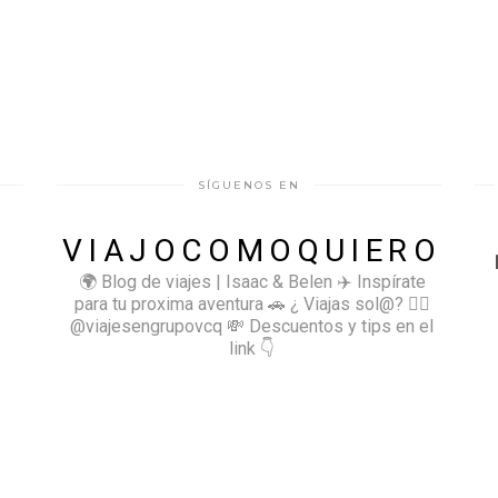
SÍGUENOS EN
VIAJOCOMOQUIERO
🌍 Blog de viajes | Isaac & Belen
✈️ Inspírate
para tu proxima aventura
🚗 ¿ Viajas sol@? 👉🏻
@viajesengrupovcq
💸 Descuentos y tips en el
link 👇