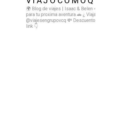
VIAJOCOMOQUIERO
🌍 Blog de viajes | Isaac & Belen
✈️ Inspírate
para tu proxima aventura
🚗 ¿ Viajas sol@? 👉🏻
@viajesengrupovcq
💸 Descuentos y tips en el
link 👇