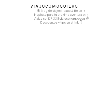
VIAJOCOMOQUIERO
🌍 Blog de viajes | Isaac & Belen
✈️
Inspírate para tu proxima aventura
🚗 ¿
Viajas sol@? 👉🏻@viajesengrupovcq
💸
Descuentos y tips en el link 👇