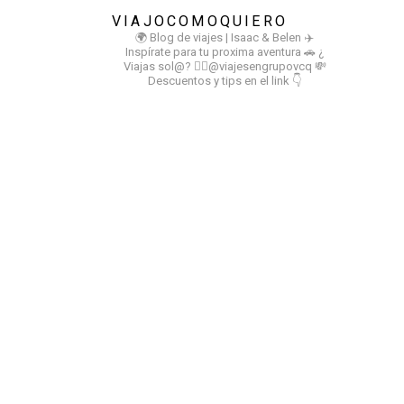
VIAJOCOMOQUIERO
🌍 Blog de viajes | Isaac & Belen
✈️
Inspírate para tu proxima aventura
🚗 ¿
Viajas sol@? 👉🏻@viajesengrupovcq
💸
Descuentos y tips en el link 👇