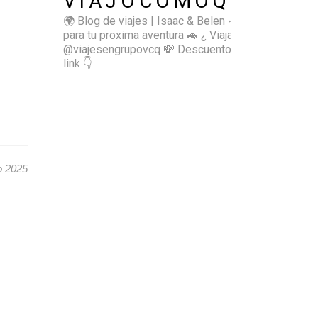
VIAJOCOMOQUIERO
🌍 Blog de viajes | Isaac & Belen
✈️ Inspírate
para tu proxima aventura
🚗 ¿ Viajas sol@? 👉🏻
@viajesengrupovcq
💸 Descuentos y tips en el
link 👇
o 2025