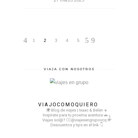
1
2
3
4
5
VIAJA CON NOSOTROS
VIAJOCOMOQUIERO
🌍 Blog de viajes | Isaac & Belen
✈️
Inspírate para tu proxima aventura
🚗 ¿
Viajas sol@? 👉🏻@viajesengrupovcq
💸
Descuentos y tips en el link 👇