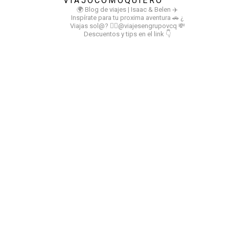
VIAJOCOMOQUIERO
🌍 Blog de viajes | Isaac & Belen
✈️
Inspírate para tu proxima aventura
🚗 ¿
Viajas sol@? 👉🏻@viajesengrupovcq
💸
Descuentos y tips en el link 👇