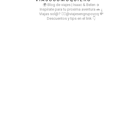
🌍 Blog de viajes | Isaac & Belen
✈️
Inspírate para tu proxima aventura
🚗 ¿
Viajas sol@? 👉🏻@viajesengrupovcq
💸
Descuentos y tips en el link 👇