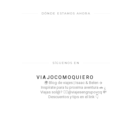
DÓNDE ESTAMOS AHORA
SÍGUENOS EN
VIAJOCOMOQUIERO
🌍 Blog de viajes | Isaac & Belen
✈️
Inspírate para tu proxima aventura
🚗 ¿
Viajas sol@? 👉🏻@viajesengrupovcq
💸
Descuentos y tips en el link 👇