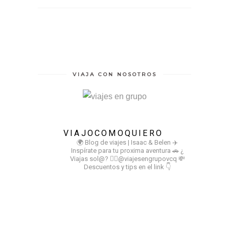
VIAJA CON NOSOTROS
VIAJOCOMOQUIERO
🌍 Blog de viajes | Isaac & Belen
✈️
Inspírate para tu proxima aventura
🚗 ¿
Viajas sol@? 👉🏻@viajesengrupovcq
💸
Descuentos y tips en el link 👇